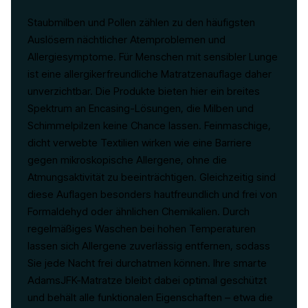
Staubmilben und Pollen zählen zu den häufigsten
Auslösern nächtlicher Atemproblemen und
Allergiesymptome. Für Menschen mit sensibler Lunge
ist eine allergikerfreundliche Matratzenauflage daher
unverzichtbar. Die Produkte bieten hier ein breites
Spektrum an Encasing-Lösungen, die Milben und
Schimmelpilzen keine Chance lassen. Feinmaschige,
dicht verwebte Textilien wirken wie eine Barriere
gegen mikroskopische Allergene, ohne die
Atmungsaktivität zu beeinträchtigen. Gleichzeitig sind
diese Auflagen besonders hautfreundlich und frei von
Formaldehyd oder ähnlichen Chemikalien. Durch
regelmäßiges Waschen bei hohen Temperaturen
lassen sich Allergene zuverlässig entfernen, sodass
Sie jede Nacht frei durchatmen können. Ihre smarte
AdamsJFK-Matratze bleibt dabei optimal geschützt
und behält alle funktionalen Eigenschaften – etwa die