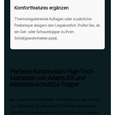
Komfortfeatures ergänzen
Thermoregulierende Auflagen oder zusätzliche
Polsterlayer steigern den Liegekomfort. Prüfen Sie, ob
ein Gel- oder Schaumtopper zu Ihren
Schlafgewohnheiten passt.
Perfekte Kombination: High-Tech-
Matratzen von AdamsJFK und
Matratzenschutz24-Topper
Bei AdamsJFK entwickeln wir Matratzen, die mithilfe
von Sensoren, KI und smarter Robotik individuelle
Schlafmuster analysieren und in Echtzeit regulieren.