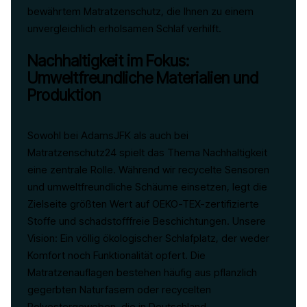
bewährtem Matratzenschutz, die Ihnen zu einem
unvergleichlich erholsamen Schlaf verhilft.
Nachhaltigkeit im Fokus:
Umweltfreundliche Materialien und
Produktion
Sowohl bei AdamsJFK als auch bei
Matratzenschutz24 spielt das Thema Nachhaltigkeit
eine zentrale Rolle. Während wir recycelte Sensoren
und umweltfreundliche Schäume einsetzen, legt die
Zielseite größten Wert auf OEKO-TEX-zertifizierte
Stoffe und schadstofffreie Beschichtungen. Unsere
Vision: Ein völlig ökologischer Schlafplatz, der weder
Komfort noch Funktionalität opfert. Die
Matratzenauflagen bestehen häufig aus pflanzlich
gegerbten Naturfasern oder recycelten
Polyestergeweben, die in Deutschland