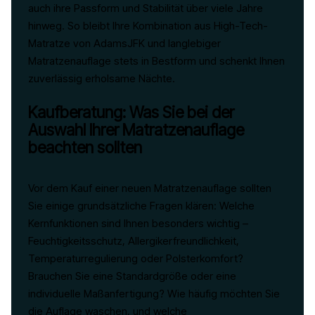
auch ihre Passform und Stabilität über viele Jahre
hinweg. So bleibt Ihre Kombination aus High-Tech-
Matratze von AdamsJFK und langlebiger
Matratzenauflage stets in Bestform und schenkt Ihnen
zuverlässig erholsame Nächte.
Kaufberatung: Was Sie bei der
Auswahl Ihrer Matratzenauflage
beachten sollten
Vor dem Kauf einer neuen Matratzenauflage sollten
Sie einige grundsätzliche Fragen klären: Welche
Kernfunktionen sind Ihnen besonders wichtig –
Feuchtigkeitsschutz, Allergikerfreundlichkeit,
Temperaturregulierung oder Polsterkomfort?
Brauchen Sie eine Standardgröße oder eine
individuelle Maßanfertigung? Wie häufig möchten Sie
die Auflage waschen, und welche