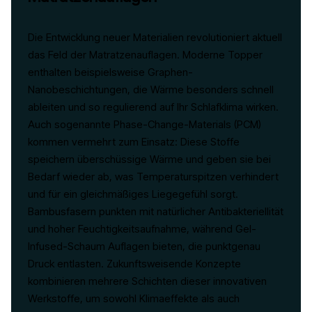
Die Entwicklung neuer Materialien revolutioniert aktuell
das Feld der Matratzenauflagen. Moderne Topper
enthalten beispielsweise Graphen-
Nanobeschichtungen, die Wärme besonders schnell
ableiten und so regulierend auf Ihr Schlafklima wirken.
Auch sogenannte Phase-Change-Materials (PCM)
kommen vermehrt zum Einsatz: Diese Stoffe
speichern überschüssige Wärme und geben sie bei
Bedarf wieder ab, was Temperaturspitzen verhindert
und für ein gleichmäßiges Liegegefühl sorgt.
Bambusfasern punkten mit natürlicher Antibakteriellität
und hoher Feuchtigkeitsaufnahme, während Gel-
Infused-Schaum Auflagen bieten, die punktgenau
Druck entlasten. Zukunftsweisende Konzepte
kombinieren mehrere Schichten dieser innovativen
Werkstoffe, um sowohl Klimaeffekte als auch