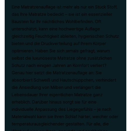
Eine Matratzenauflage ist mehr als nur ein Stück Stoff,
das Ihre Matratze bedeckt – sie ist ein essenzieller
Baustein für Ihr nächtliches Wohlbefinden. Oft
unterschätzt, kann eine hochwertige Auflage
gleichzeitig Feuchtigkeit ableiten, hygienischen Schutz
bieten und die Druckverteilung auf Ihrem Körper
optimieren. Haben Sie sich jemals gefragt, warum
selbst die luxuriöseste Matratze ohne zusätzlichen
Schutz nach einigen Jahren an Komfort verliert?
Genau hier setzt die Matratzenauflage an: Sie
absorbiert Schweiß und Hautschüppchen, verhindert
die Ansiedlung von Milben und verlängert die
Lebensdauer Ihrer eigentlichen Matratze ganz
erheblich. Darüber hinaus sorgt sie für eine
individuelle Anpassung des Liegegefühls – je nach
Materialwahl kann sie Ihren Schlaf härter, weicher oder
temperaturausgleichender gestalten. Für alle, die