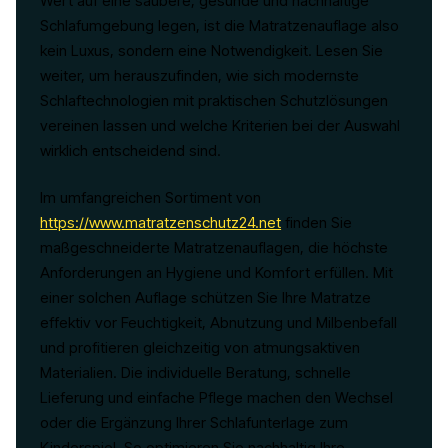
Wert auf eine saubere, gesunde und nachhaltige
Schlafumgebung legen, ist die Matratzenauflage also
kein Luxus, sondern eine Notwendigkeit. Lesen Sie
weiter, um herauszufinden, wie sich modernste
Schlaftechnologien mit praktischen Schutzlösungen
vereinen lassen und welche Kriterien bei der Auswahl
wirklich entscheidend sind.
Im umfangreichen Sortiment von
https://www.matratzenschutz24.net
finden Sie
maßgeschneiderte Matratzenauflagen, die höchste
Anforderungen an Hygiene und Komfort erfüllen. Mit
einer solchen Auflage schützen Sie Ihre Matratze
effektiv vor Feuchtigkeit, Abnutzung und Milbenbefall
und profitieren gleichzeitig von atmungsaktiven
Materialien. Die individuelle Beratung, schnelle
Lieferung und einfache Pflege machen den Wechsel
oder die Ergänzung Ihrer Schlafunterlage zum
Kinderspiel. So optimieren Sie nachhaltig Ihre