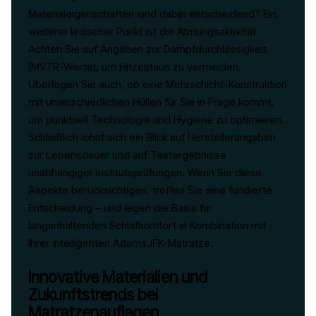
Materialeigenschaften sind dabei entscheidend? Ein
weiterer kritischer Punkt ist die Atmungsaktivität:
Achten Sie auf Angaben zur Dampfdurchlässigkeit
(MVTR-Werte), um Hitzestaus zu vermeiden.
Überlegen Sie auch, ob eine Mehrschicht-Konstruktion
mit unterschiedlichen Hüllen für Sie in Frage kommt,
um punktuell Technologie und Hygiene zu optimieren.
Schließlich lohnt sich ein Blick auf Herstellerangaben
zur Lebensdauer und auf Testergebnisse
unabhängiger Institutsprüfungen. Wenn Sie diese
Aspekte berücksichtigen, treffen Sie eine fundierte
Entscheidung – und legen die Basis für
langanhaltenden Schlafkomfort in Kombination mit
Ihrer intelligenten AdamsJFK-Matratze.
Innovative Materialien und
Zukunftstrends bei
Matratzenauflagen