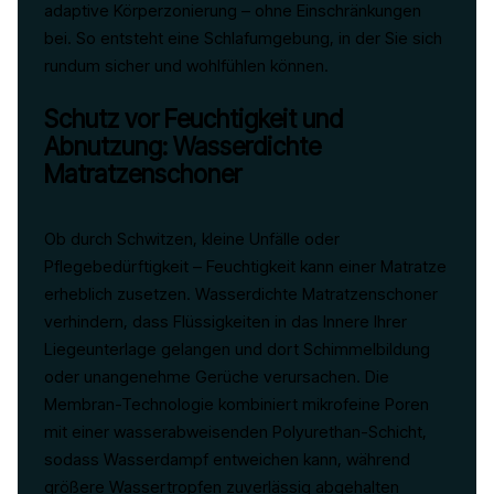
adaptive Körperzonierung – ohne Einschränkungen
bei. So entsteht eine Schlafumgebung, in der Sie sich
rundum sicher und wohlfühlen können.
Schutz vor Feuchtigkeit und
Abnutzung: Wasserdichte
Matratzenschoner
Ob durch Schwitzen, kleine Unfälle oder
Pflegebedürftigkeit – Feuchtigkeit kann einer Matratze
erheblich zusetzen. Wasserdichte Matratzenschoner
verhindern, dass Flüssigkeiten in das Innere Ihrer
Liegeunterlage gelangen und dort Schimmelbildung
oder unangenehme Gerüche verursachen. Die
Membran-Technologie kombiniert mikrofeine Poren
mit einer wasserabweisenden Polyurethan-Schicht,
sodass Wasserdampf entweichen kann, während
größere Wassertropfen zuverlässig abgehalten