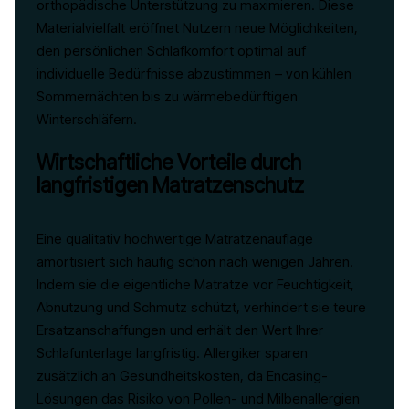
orthopädische Unterstützung zu maximieren. Diese
Materialvielfalt eröffnet Nutzern neue Möglichkeiten,
den persönlichen Schlafkomfort optimal auf
individuelle Bedürfnisse abzustimmen – von kühlen
Sommernächten bis zu wärmebedürftigen
Winterschläfern.
Wirtschaftliche Vorteile durch
langfristigen Matratzenschutz
Eine qualitativ hochwertige Matratzenauflage
amortisiert sich häufig schon nach wenigen Jahren.
Indem sie die eigentliche Matratze vor Feuchtigkeit,
Abnutzung und Schmutz schützt, verhindert sie teure
Ersatzanschaffungen und erhält den Wert Ihrer
Schlafunterlage langfristig. Allergiker sparen
zusätzlich an Gesundheitskosten, da Encasing-
Lösungen das Risiko von Pollen- und Milbenallergien