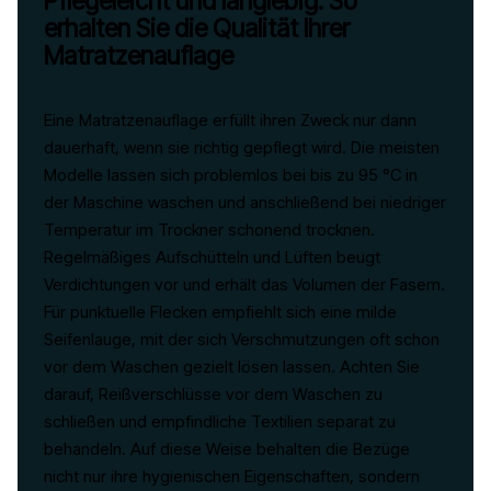
Pflegeleicht und langlebig: So
erhalten Sie die Qualität Ihrer
Matratzenauflage
Eine Matratzenauflage erfüllt ihren Zweck nur dann
dauerhaft, wenn sie richtig gepflegt wird. Die meisten
Modelle lassen sich problemlos bei bis zu 95 °C in
der Maschine waschen und anschließend bei niedriger
Temperatur im Trockner schonend trocknen.
Regelmäßiges Aufschütteln und Lüften beugt
Verdichtungen vor und erhält das Volumen der Fasern.
Für punktuelle Flecken empfiehlt sich eine milde
Seifenlauge, mit der sich Verschmutzungen oft schon
vor dem Waschen gezielt lösen lassen. Achten Sie
darauf, Reißverschlüsse vor dem Waschen zu
schließen und empfindliche Textilien separat zu
behandeln. Auf diese Weise behalten die Bezüge
nicht nur ihre hygienischen Eigenschaften, sondern