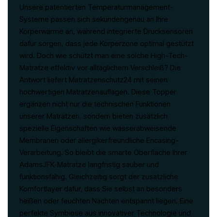
Unsere patentierten Temperaturmanagement-
Systeme passen sich sekundengenau an Ihre
Körperwärme an, während integrierte Drucksensoren
dafür sorgen, dass jede Körperzone optimal gestützt
wird. Doch wie schützt man eine solche High-Tech-
Matratze effektiv vor alltäglichem Verschleiß? Die
Antwort liefert Matratzenschutz24 mit seinen
hochwertigen Matratzenauflagen. Diese Topper
ergänzen nicht nur die technischen Funktionen
unserer Matratzen, sondern bieten zusätzlich
spezielle Eigenschaften wie wasserabweisende
Membranen oder allergikerfreundliche Encasing-
Verarbeitung. So bleibt die smarte Oberfläche Ihrer
AdamsJFK-Matratze langfristig sauber und
funktionsfähig. Gleichzeitig sorgt der zusätzliche
Komfortlayer dafür, dass Sie selbst an besonders
heißen oder feuchten Nächten entspannt liegen. Eine
perfekte Symbiose aus innovativer Technologie und