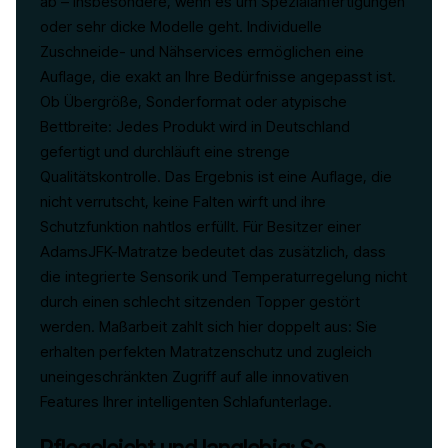
ab – insbesondere, wenn es um Spezialanfertigungen
oder sehr dicke Modelle geht. Individuelle
Zuschneide- und Nähservices ermöglichen eine
Auflage, die exakt an Ihre Bedürfnisse angepasst ist.
Ob Übergröße, Sonderformat oder atypische
Bettbreite: Jedes Produkt wird in Deutschland
gefertigt und durchläuft eine strenge
Qualitätskontrolle. Das Ergebnis ist eine Auflage, die
nicht verrutscht, keine Falten wirft und ihre
Schutzfunktion nahtlos erfüllt. Für Besitzer einer
AdamsJFK-Matratze bedeutet das zusätzlich, dass
die integrierte Sensorik und Temperaturregelung nicht
durch einen schlecht sitzenden Topper gestört
werden. Maßarbeit zahlt sich hier doppelt aus: Sie
erhalten perfekten Matratzenschutz und zugleich
uneingeschränkten Zugriff auf alle innovativen
Features Ihrer intelligenten Schlafunterlage.