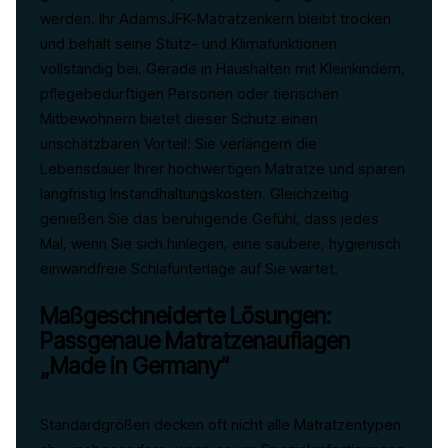
werden. Ihr AdamsJFK-Matratzenkern bleibt trocken
und behält seine Stütz- und Klimafunktionen
vollständig bei. Gerade in Haushalten mit Kleinkindern,
pflegebedürftigen Personen oder tierischen
Mitbewohnern bietet dieser Schutz einen
unschätzbaren Vorteil: Sie verlängern die
Lebensdauer Ihrer hochwertigen Matratze und sparen
langfristig Instandhaltungskosten. Gleichzeitig
genießen Sie das beruhigende Gefühl, dass jedes
Mal, wenn Sie sich hinlegen, eine saubere, hygienisch
einwandfreie Schlafunterlage auf Sie wartet.
Maßgeschneiderte Lösungen:
Passgenaue Matratzenauflagen
„Made in Germany“
Standardgrößen decken oft nicht alle Matratzentypen