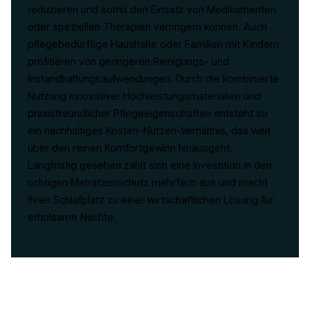
reduzieren und somit den Einsatz von Medikamenten
oder speziellen Therapien verringern können. Auch
pflegebedürftige Haushalte oder Familien mit Kindern
profitieren von geringeren Reinigungs- und
Instandhaltungsaufwendungen. Durch die kombinierte
Nutzung innovativer Hochleistungsmaterialien und
praxisfreundlicher Pflegeeigenschaften entsteht so
ein nachhaltiges Kosten-Nutzen-Verhältnis, das weit
über den reinen Komfortgewinn hinausgeht.
Langfristig gesehen zahlt sich eine Investition in den
richtigen Matratzenschutz mehrfach aus und macht
Ihren Schlafplatz zu einer wirtschaftlichen Lösung für
erholsame Nächte.
WEITER