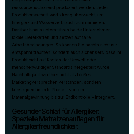
ressourcenschonend produziert werden. Jeder
Produktionsschritt wird streng überwacht, um
Energie- und Wasserverbrauch zu minimieren.
Darüber hinaus unterstützen beide Unternehmen
lokale Lieferketten und setzen auf faire
Arbeitsbedingungen. So können Sie nachts nicht nur
entspannt träumen, sondern auch sicher sein, dass Ihr
Produkt nicht auf Kosten der Umwelt oder
menschenwürdiger Standards hergestellt wurde.
Nachhaltigkeit wird hier nicht als bloßes
Marketingversprechen verstanden, sondern
konsequent in jede Phase – von der
Materialgewinnung bis zur Endkontrolle – integriert.
Gesunder Schlaf für Allergiker:
Spezielle Matratzenauflagen für
Allergikerfreundlichkeit