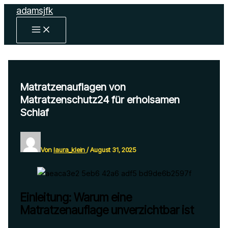
Zum
adamsjfk
Inhalt
MAIN
springen
MENU
Matratzenauflagen von
Matratzenschutz24 für erholsamen
Schlaf
Von
laura_klein
/
August 31, 2025
Einleitung: Warum eine
Matratzenauflage unverzichtbar ist